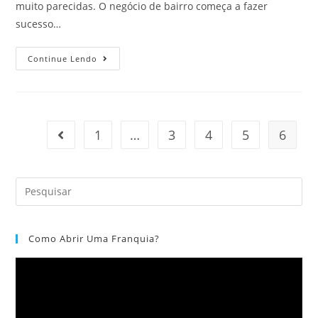
muito parecidas. O negócio de bairro começa a fazer
sucesso…
Continue Lendo
1
…
3
4
5
6
Como Abrir Uma Franquia?
Tocador
de
vídeo