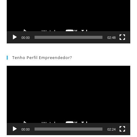
00:00
02:48
Tenho Perfil Empreendedor?
Tocador
de
vídeo
00:00
02:24