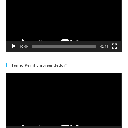
vídeo
00:00
02:48
Tenho Perfil Empreendedor?
Tocador
de
vídeo