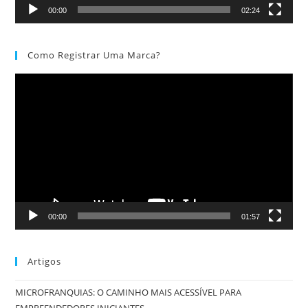
00:00
02:24
Como Registrar Uma Marca?
Tocador
de
vídeo
00:00
01:57
Artigos
MICROFRANQUIAS: O CAMINHO MAIS ACESSÍVEL PARA
EMPREENDEDORES INICIANTES