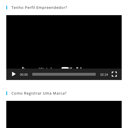
Tenho Perfil Empreendedor?
Tocador
de
vídeo
00:00
02:24
Como Registrar Uma Marca?
Tocador
de
vídeo