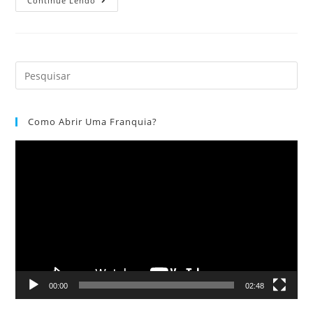
Continue Lendo
Como Abrir Uma Franquia?
Tocador
de
vídeo
00:00
02:48