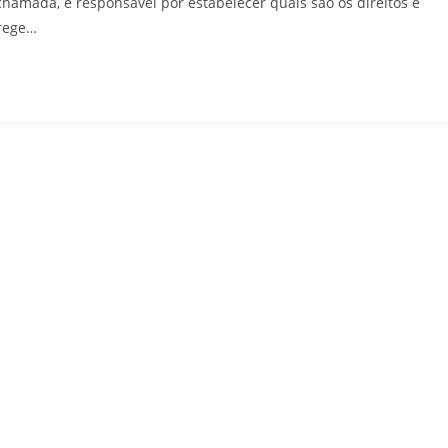
chamada, é responsável por estabelecer quais são os direitos e
 rege…