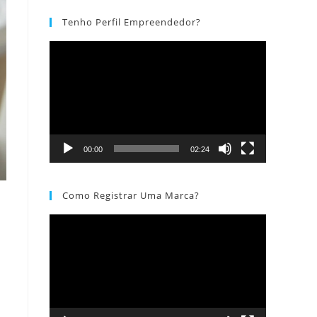
Tenho Perfil Empreendedor?
Tocador
de
vídeo
00:00
02:24
Como Registrar Uma Marca?
Tocador
de
vídeo