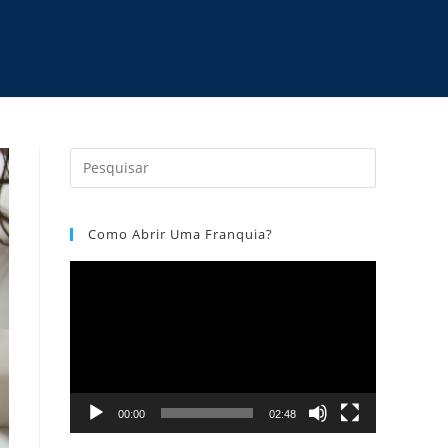
Como Abrir Uma Franquia?
Tocador
de
vídeo
00:00
02:48