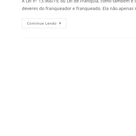
A Lei n° 13.966/19, ou Lei de Franquia, como também é 
deveres do franqueador e franqueado. Ela não apenas
Continue Lendo