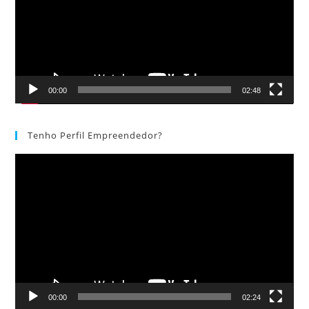
00:00
02:48
Tenho Perfil Empreendedor?
Tocador
de
vídeo
00:00
02:24