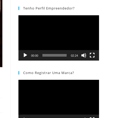
Tenho Perfil Empreendedor?
Tocador
de
vídeo
00:00
02:24
Como Registrar Uma Marca?
Tocador
de
vídeo