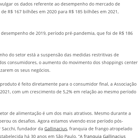
 divulgar os dados referente ao desempenho do mercado de
de R$ 167 bilhões em 2020 para R$ 185 bilhões em 2021,
desempenho de 2019, período pré-pandemia, que foi de R$ 186
ho do setor está a suspensão das medidas restritivas de
s dos consumidores, o aumento do movimento dos shoppings center
lizarem os seus negócios.
produto é feito diretamente para o consumidor final, a Associação
m 2021, com um crescimento de 5,2% em relação ao mesmo período
setor de alimentação é um dos mais atrativos. Mesmo durante a
erou os desafios. Agora estamos vivendo esse período pós-
ir Sacchi, fundador da
Gallinacius
, franquia de frango atropelado
stabelecida há 30 anos em São Paulo. “A
franquia Gallinacius