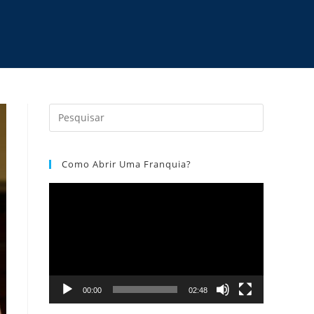
Como Abrir Uma Franquia?
Tocador
de
vídeo
00:00
02:48